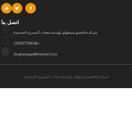
اتصل بنا
شركة جيانغسو شينغهاي لهندسة معدات المسرح المحدودة
+86 15305272266
Xinghaistage@hotmail.com
شركة جيانغسو شينغهاي لهندسة معدات المسرح المحدودة