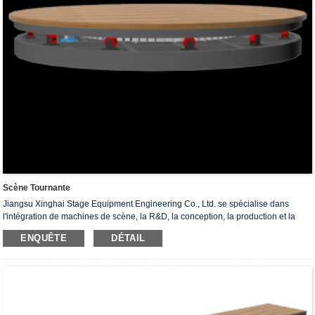
Scène Tournante
Jiangsu Xinghai Stage Equipment Engineering Co., Ltd. se spécialise dans
l'intégration de machines de scène, la R&D, la conception, la production et la
construction.Elle entreprend principalement des projets d'ingénierie tels que
ENQUÊTE
DÉTAIL
l'aérospatiale militaire, les théâtres, les gymnases, les salles de conférence et les
amphithéâtres.