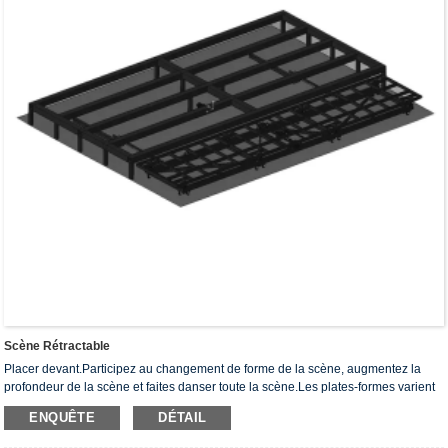
Scène Rétractable
Placer devant.Participez au changement de forme de la scène, augmentez la
profondeur de la scène et faites danser toute la scène.Les plates-formes varient
selon les longueurs ;La table télescopique est composée d'un cadre en acier,
ENQUÊTE
DÉTAIL
d'un plancher en bois et de panneaux décoratifs environnants, d'un dispositif
d'entraînement. Le dispositif, le mécanisme de transmission et la périphérie (y