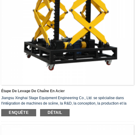
Étape De Levage De Chaîne En Acier
Jiangsu Xinghai Stage Equipment Engineering Co., Ltd. se spécialise dans
l'intégration de machines de scène, la R&D, la conception, la production et la
construction.Elle entreprend principalement des projets d'ingénierie tels que
ENQUÊTE
DÉTAIL
l'aérospatiale militaire, les théâtres, les gymnases, les salles de conférence et les
amphithéâtres.