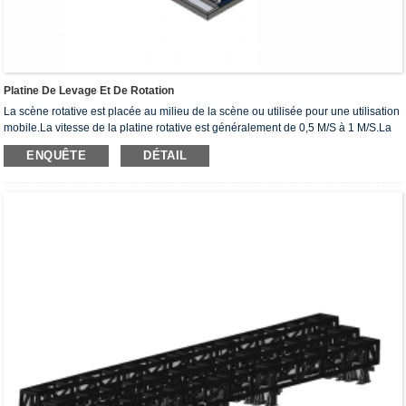
Platine De Levage Et De Rotation
La scène rotative est placée au milieu de la scène ou utilisée pour une utilisation
mobile.La vitesse de la platine rotative est généralement de 0,5 M/S à 1 M/S.La
vitesse de rotation, le démarrage et l'arrêt à point fixe et le sens de rotation
ENQUÊTE
DÉTAIL
peuvent être contrôlés par réglage ou simulation PLC.La danse rotative se
compose d'une table supérieure, d'une piste rotative, d'un jeu de roues de
support et d'un ensemble d'entraînement.Correspondance d'inertie, afin d'obtenir
un démarrage et un arrêt précis, le calcul de l'équivalent de conversion d'inertie
est la clé...