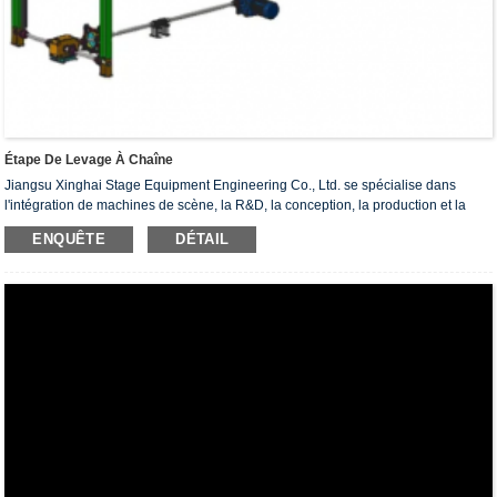
Étape De Levage À Chaîne
Jiangsu Xinghai Stage Equipment Engineering Co., Ltd. se spécialise dans
l'intégration de machines de scène, la R&D, la conception, la production et la
construction.Elle entreprend principalement des projets d'ingénierie tels que
ENQUÊTE
DÉTAIL
l'aérospatiale militaire, les théâtres, les gymnases, les salles de conférence et les
amphithéâtres.