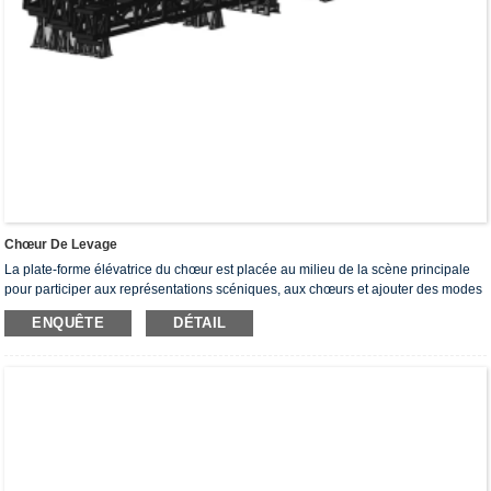
Chœur De Levage
La plate-forme élévatrice du chœur est placée au milieu de la scène principale
pour participer aux représentations scéniques, aux chœurs et ajouter des modes
de performance.Il est utilisé par le chœur pour monter sur scène pour former une
ENQUÊTE
DÉTAIL
performance carrée en gradins.Le mécanisme d'entraînement de la plate-forme
élévatrice du chœur est entraîné par des crémaillères, des tiges filetées, des
câbles métalliques, un chemin, etc.