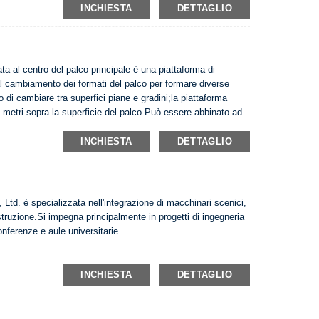
INCHIESTA
DETTAGLIO
ta al centro del palco principale è una piattaforma di
l cambiamento dei formati del palco per formare diverse
o di cambiare tra superfici piane e gradini;la piattaforma
0 metri sopra la superficie del palco.Può essere abbinato ad
grado di aumentare le modalità prestazionali e soddisfare le
na struttura in acciaio...
INCHIESTA
DETTAGLIO
td. è specializzata nell'integrazione di macchinari scenici,
truzione.Si impegna principalmente in progetti di ingegneria
onferenze e aule universitarie.
INCHIESTA
DETTAGLIO