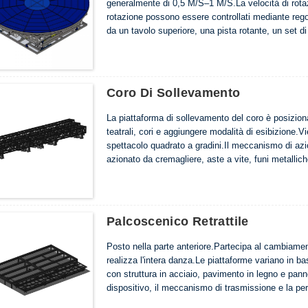
generalmente di 0,5 M/S–1 M/S.La velocità di rotazio
rotazione possono essere controllati mediante re
da un tavolo superiore, una pista rotante, un set di
azionamento.Corrispondenza dell'inerzia, per ottener
di conversione dell'inerzia è la chiave...
Coro Di Sollevamento
La piattaforma di sollevamento del coro è posiziona
teatrali, cori e aggiungere modalità di esibizione.V
spettacolo quadrato a gradini.Il meccanismo di az
azionato da cremagliere, aste a vite, funi metallich
Palcoscenico Retrattile
Posto nella parte anteriore.Partecipa al cambiamen
realizza l'intera danza.Le piattaforme variano in b
con struttura in acciaio, pavimento in legno e panne
dispositivo, il meccanismo di trasmissione e la per
piattaforma fissa) sono protetti dal taglio.È costitu