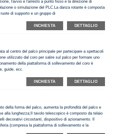
ne, l'avvio e l'arresto a punto fisso e la direzione di
golazione o simulazione del PLC.La danza rotante è composta
 ruote di supporto e un gruppo di
e un avvio e un arresto accurati, il calcolo dell'equivalente
INCHIESTA
DETTAGLIO
ta al centro del palco principale per partecipare a spettacoli
iene utilizzato dal coro per salire sul palco per formare uno
ionamento della piattaforma di sollevamento del coro è
e, guide, ecc.
INCHIESTA
DETTAGLIO
to della forma del palco, aumenta la profondità del palco e
ase alla lunghezza;Il tavolo telescopico è composto da telaio
lli decorativi circostanti, dispositivo di azionamento. Il
iferia (compresa la piattaforma di sollevamento e la
ito da dispositivi di protezione, apparecchiature elettriche e