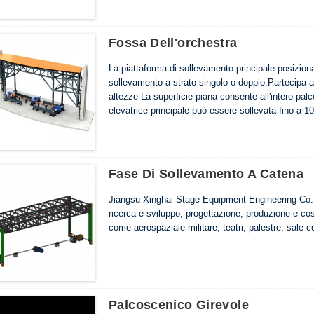
sistemi di controllo.La linguetta telescopica...
Fossa Dell'orchestra
La piattaforma di sollevamento principale posiziona
sollevamento a strato singolo o doppio.Partecipa a
altezze La superficie piana consente all'intero palc
elevatrice principale può essere sollevata fino a 1
altre piattaforme elevatrici per formare gradini in 
esigenze.La piattaforma elevatrice è costituita da u
Fase Di Sollevamento A Catena
Jiangsu Xinghai Stage Equipment Engineering Co., L
ricerca e sviluppo, progettazione, produzione e cos
come aerospaziale militare, teatri, palestre, sale c
Palcoscenico Girevole