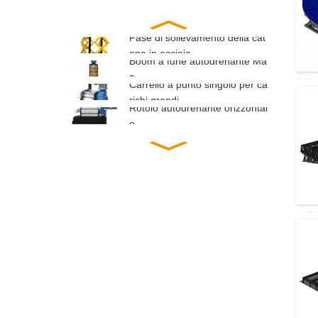
Fase di sollevamento della cat
ena in acciaio
Boom a fune autodrenante Ma
c...
Carrello a punto singolo per ca
richi grandi...
Rotolo autodrenante orizzontal
e...